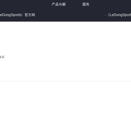
产品与解
服务
LeDongSports）官方网
·（LeDongSpo
决方案
体系
站
体系