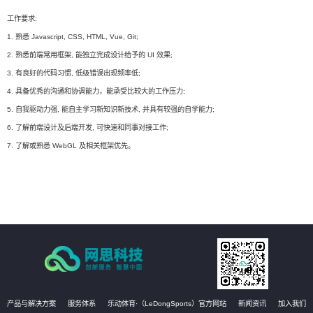
工作要求:
1. 熟悉 Javascript, CSS, HTML, Vue, Git;
2. 熟悉前端常用框架, 能独立完成设计给予的 UI 效果;
3. 有良好的代码习惯, 低级错误出现频率低;
4. 具备优秀的沟通和协调能力，能承受比较大的工作压力;
5. 自我驱动力强, 能自主学习新知识新技术, 并具有较强的自学能力;
6. 了解前端设计及后端开发, 可快速和同事对接工作;
7. 了解或熟悉 WebGL 及相关框架优先。
产品与解决方案
服务体系
乐动体育·（LeDongSports）官方网站
新闻资讯
加入我们