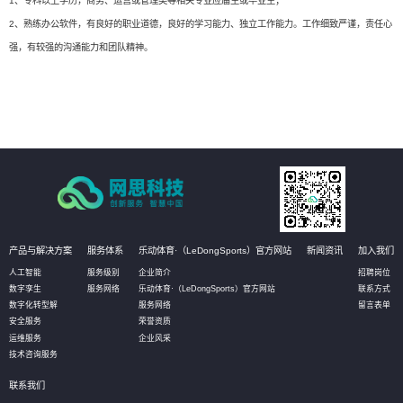
1、专科以上学历，商务、运营或管理类等相关专业应届生或毕业生；
2、熟练办公软件，有良好的职业道德，良好的学习能力、独立工作能力。工作细致严谨，责任心
强，有较强的沟通能力和团队精神。
产品与解决方案
服务体系
乐动体育·（LeDongSports）官方网站
新闻资讯
加入我们
人工智能
服务级别
企业简介
招聘岗位
数字孪生
服务网络
乐动体育·（LeDongSports）官方网站
联系方式
数字化转型解
服务网络
留言表单
安全服务
荣誉资质
运维服务
企业风采
技术咨询服务
联系我们