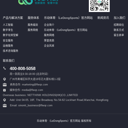
产品与解决方案
服务体系
乐动体育·（LeDongSports）官方网站
新闻资讯
加入我们
人工智能
服务级别
企业简介
招聘岗位
数字孪生
服务网络
乐动体育·（LeDongSports）官方网站
联系方式
数字化转型解
服务网络
留言表单
安全服务
荣誉资质
运维服务
企业风采
技术咨询服务
联系我们
400-808-5058
周一到周五9:30-18:00 (北京时间）
广州市黄埔区科学大道18号芯大厦B2栋1-2层
商务合作: marketing@flwqr.com
媒体合作: media@flwqr.com
Overseas business: NETTHINK HOLDINGS(HK)CO.,LIMITED
Add: Unit 04-05, 16F, The Broadway No.54-62 Lockhart Road,
Wanchai, HongKong
Email: sinontt_business@flwqr.com
乐动体育·（LeDongSports）官方网站 版权所有