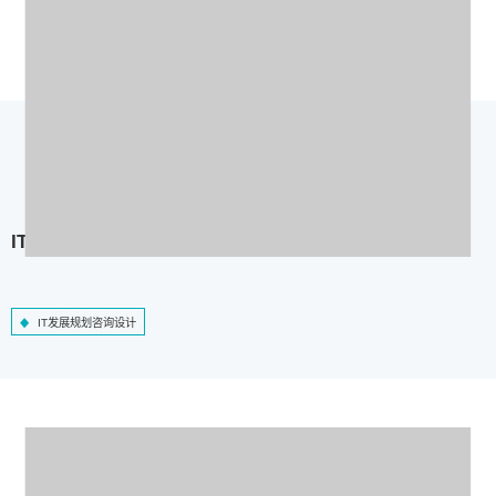
IT发展规划咨询设计
IT发展规划咨询设计