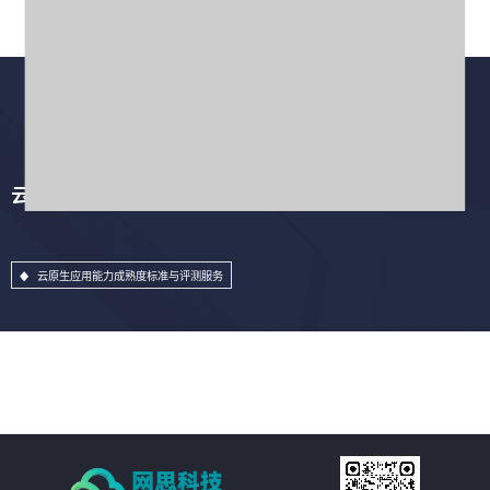
云原生应用能力成熟度标准与评测服务
云原生应用能力成熟度标准与评测服务